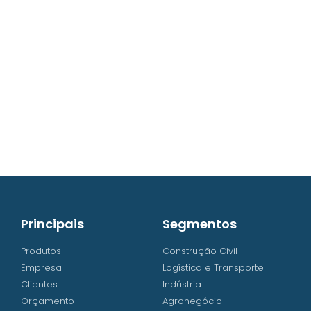
contato@iw8.com.br
WhatsApp (48) 3238-9838
Principais
Segmentos
Produtos
Construção Civil
Empresa
Logística e Transporte
Clientes
Indústria
Orçamento
Agronegócio