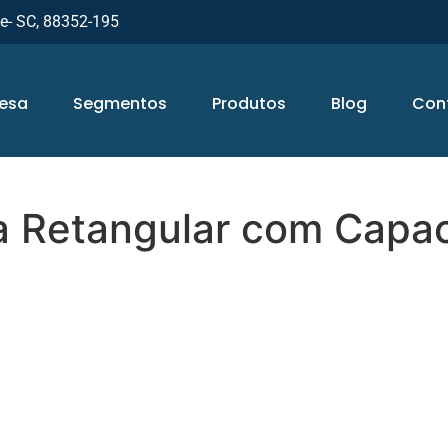
ue- SC, 88352-195
esa
Segmentos
Produtos
Blog
Con
ta Retangular com Capa