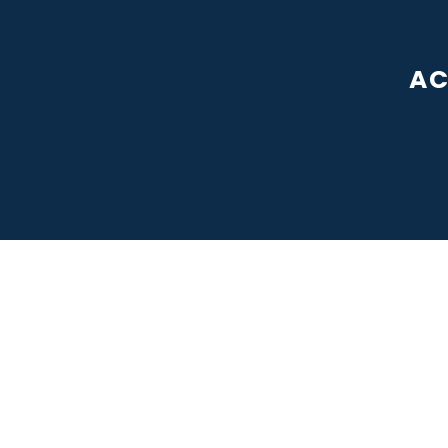
AC
P
P