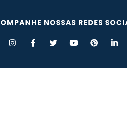
OMPANHE NOSSAS REDES SOCI
rincipais
Segmentos
Links Úteis
rodutos
Construção Civil
Perguntas Freq