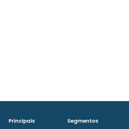
contato@iw8.com.br
WhatsApp (48) 3238-9838
Principais
Segmentos