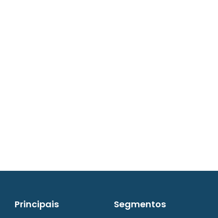
contato@iw8.com.br
WhatsApp (48) 3238-9838
Principais
Segmentos