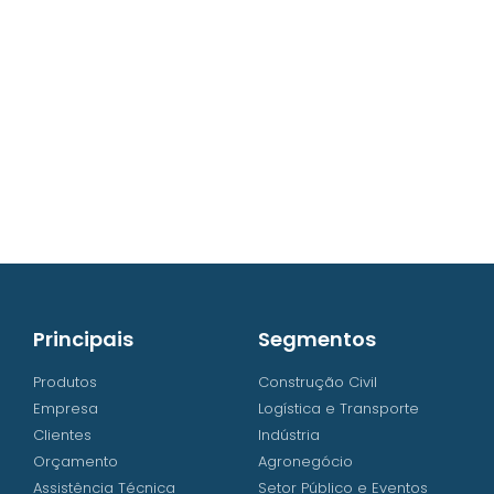
contato@iw8.com.br
WhatsApp (48) 3238-9838
Principais
Segmentos
Produtos
Construção Civil
Empresa
Logística e Transporte
Clientes
Indústria
Orçamento
Agronegócio
Assistência Técnica
Setor Público e Eventos