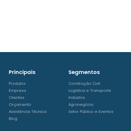
contato@iw8.com.br
WhatsApp (48) 3238-9838
Principais
Segmentos
Produtos
Construção Civil
Empresa
Logística e Transporte
Clientes
Indústria
Orçamento
Agronegócio
Assistência Técnica
Setor Público e Eventos
Blog