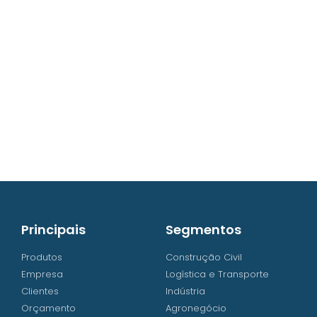
contato@iw8.com.br
WhatsApp (48) 3238-9838
Principais
Segmentos
Produtos
Construção Civil
Empresa
Logística e Transporte
Clientes
Indústria
Orçamento
Agronegócio