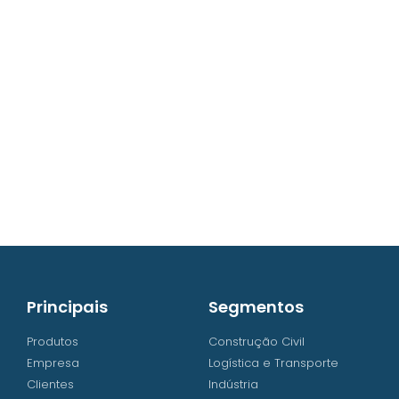
contato@iw8.com.br
WhatsApp (48) 3238-9838
Principais
Segmentos
Produtos
Construção Civil
Empresa
Logística e Transporte
Clientes
Indústria