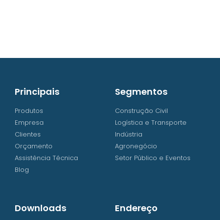
contato@iw8.com.br
WhatsApp (48) 3238-9838
Principais
Segmentos
Produtos
Construção Civil
Empresa
Logística e Transporte
Clientes
Indústria
Orçamento
Agronegócio
Assistência Técnica
Setor Público e Eventos
Blog
Downloads
Endereço