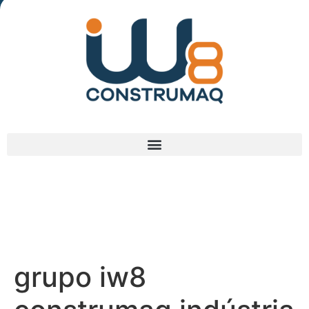
(48) 3238-9838
grupo iw8