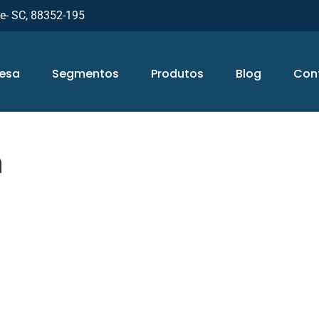
ue- SC, 88352-195
esa
Segmentos
Produtos
Blog
Con
a