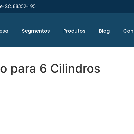
ue- SC, 88352-195
esa
Segmentos
Produtos
Blog
Con
o para 6 Cilindros