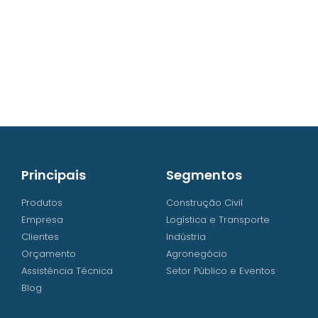
contato@iw8.com.br
WhatsApp (48) 3238-9838
Principais
Segmentos
Produtos
Construção Civil
Empresa
Logística e Transporte
Clientes
Indústria
Orçamento
Agronegócio
Assistência Técnica
Setor Público e Eventos
Blog