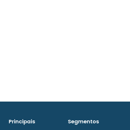
contato@iw8.com.br
WhatsApp (48) 3238-9838
Principais
Segmentos