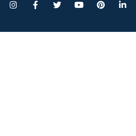
rincipais
Segmentos
Links Úteis
rodutos
Construção Civil
Perguntas Freq
mpresa
Logística e Transporte
Downloads
ientes
Indústria
Sitemap
licitar
Agronegócio
Unidades
rçamento
Setor Público e Eventos
Trabalhe Cono
sistência
Loja Oficial
cnica