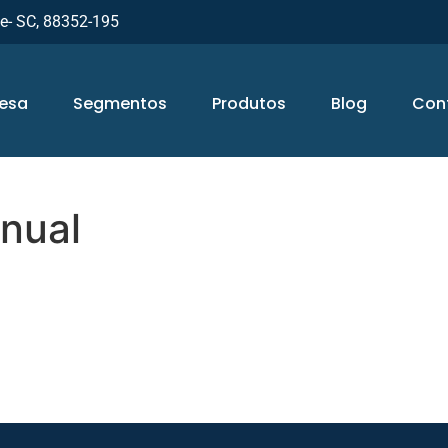
ue- SC, 88352-195
esa
Segmentos
Produtos
Blog
Con
nual