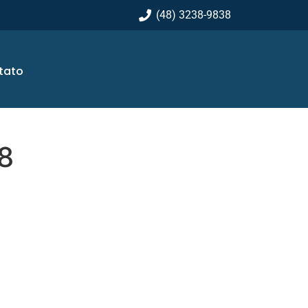
(48) 3238-9838
tato
8