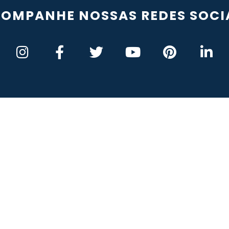
OMPANHE NOSSAS REDES SOCI
rincipais
Segmentos
Links Úteis
rodutos
Construção Civil
Perguntas Freq
mpresa
Logística e Transporte
Downloads
ientes
Indústria
Sitemap