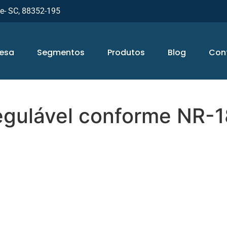
ue- SC, 88352-195
esa
Segmentos
Produtos
Blog
Con
egulável conforme NR-1