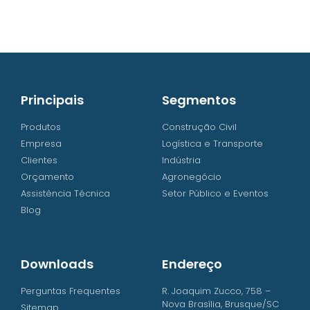
WhatsApp (48) 3238-9838
Principais
Segmentos
Produtos
Construção Civil
Empresa
Logística e Transporte
Clientes
Indústria
Orçamento
Agronegócio
Assistência Técnica
Setor Público e Eventos
Blog
Downloads
Endereço
Perguntas Frequentes
R. Joaquim Zucco, 758 –
Nova Brasília, Brusque/SC
Sitemap