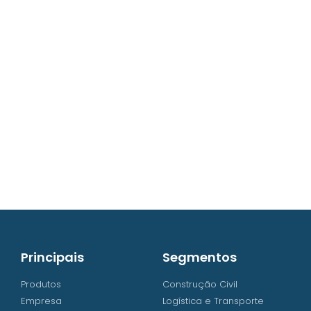
contato@iw8.com.br
WhatsApp (48) 3238-9838
Principais
Segmentos
Produtos
Construção Civil
Empresa
Logística e Transporte