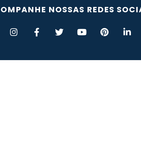
OMPANHE NOSSAS REDES SOCI
rincipais
Segmentos
Links Úteis
rodutos
Construção Civil
Perguntas Freq
mpresa
Logística e Transporte
Downloads
ientes
Indústria
Sitemap