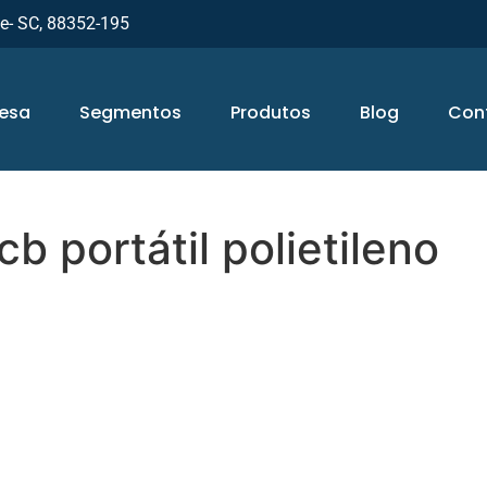
ue- SC, 88352-195
esa
Segmentos
Produtos
Blog
Con
b portátil polietileno