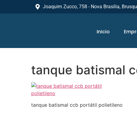
Joaquim Zucco, 758 - Nova Brasília, Brusq
Inicio
Empr
tanque batismal cc
tanque batismal ccb portátil polietileno