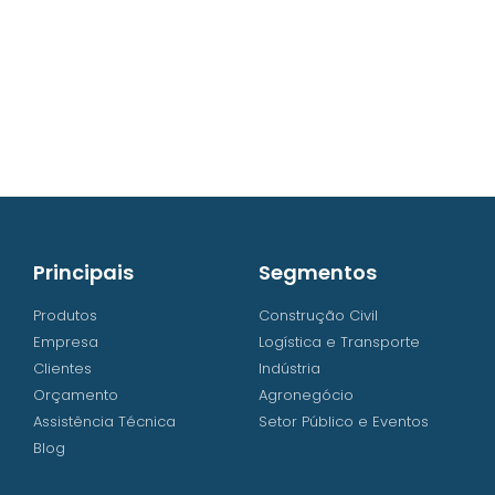
contato@iw8.com.br
WhatsApp (48) 3238-9838
Principais
Segmentos
Produtos
Construção Civil
Empresa
Logística e Transporte
Clientes
Indústria
Orçamento
Agronegócio
Assistência Técnica
Setor Público e Eventos
Blog