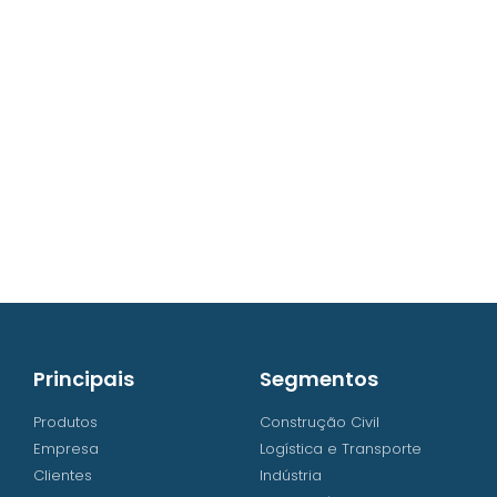
contato@iw8.com.br
WhatsApp (48) 3238-9838
Principais
Segmentos
Produtos
Construção Civil
Empresa
Logística e Transporte
Clientes
Indústria