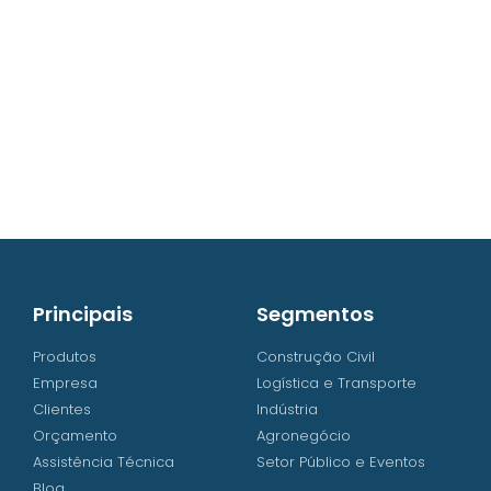
contato@iw8.com.br
WhatsApp (48) 3238-9838
Principais
Segmentos
Produtos
Construção Civil
Empresa
Logística e Transporte
Clientes
Indústria
Orçamento
Agronegócio
Assistência Técnica
Setor Público e Eventos
Blog