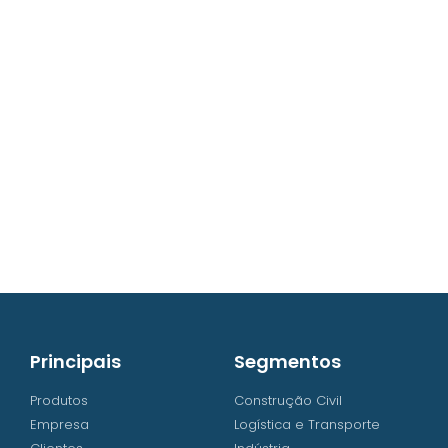
contato@iw8.com.br
WhatsApp (48) 3238-9838
Principais
Segmentos
Produtos
Construção Civil
Empresa
Logística e Transporte