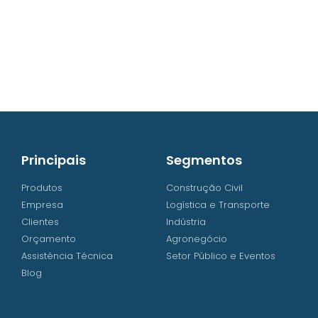
contato@iw8.com.br
WhatsApp (48) 3238-9838
Principais
Segmentos
Produtos
Construção Civil
Empresa
Logística e Transporte
Clientes
Indústria
Orçamento
Agronegócio
Assistência Técnica
Setor Público e Eventos
Blog